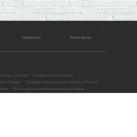
Новости
Контакты
вартиру в Кирове
Недвижимость в Кирове
ойки Кирова
Продажа однокомнатных квартир в Кирове
ирове
Купить двухкомнатную квартиру в Кирове
рове
Квартира в рассрочку в Кирове
е
Квартиры от застройщика в Кирове
потеки в Кирове
рове
Купить квартиру в чистых прудах в Кирове
Купить квартиру на филейке в Кирове
ить квартиру у дворца пионеров в Кирове
ить квартиру дружба в Кирове