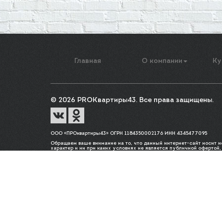
Главная
О компании
Ку
© 2026 PROКвартиры43. Все права защищены.
ООО «ПРОквартиры43» ОГРН 1184350002176 ИНН 4345477095
Обращаем ваше внимание на то, что данный интернет-сайт носит
характер и ни при каких условиях не является публичной офертой
Гражданского кодекса Российской Федерации. Для получения подр
стоимости указанных товаров и (или) услуг, пожалуйста, обращай