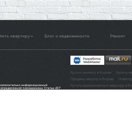
пить квартиру
Блог о недвижимости
Ремонт
Купить комнату в Кирове
Купить к
Продажа квартир в Кирове
Новостр
 исключительно информационный
Купить однокомнатную квартиру в К
, определяемой положениями Статьи 437
обной информации о наличии и
Купить трехкомнатную квартиру в Ки
тесь к менеджерам по телефону: 450-420
Купить квартиру в рассрочку в Киров
Помощь в оформлении и получении и
Инвестирование в недвижимость в Ки
Купить квартиру в центре в Кирове
Купить квартиру ОЦМ в Кирове
Куп
Купить квартиру юзр в Кирове
Куп