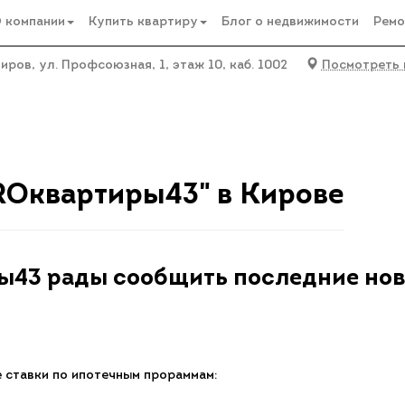
 компании
Купить квартиру
Блог о недвижимости
Ремо
Киров, ул. Профсоюзная, 1, этаж 10, каб. 1002
Посмотреть 
тиры43 рады сообщить последние новости от банка-партнер
ROквартиры43" в Кирове
43 рады сообщить последние ново
е ставки по ипотечным прораммам: