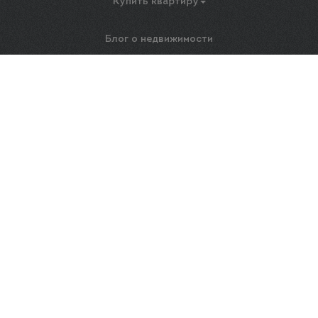
Купить квартиру
Блог о недвижимости
Ремонт
Новости
Контакты
© 2026 PROКвартиры43. Все права защищены.
ООО «ПРОквартиры43» ОГРН 1184350002176 ИНН 4345477095
Обращаем ваше внимание на то, что данный интернет-сайт носит исключительно
информационный характер и ни при каких условиях не является публичной
офертой, определяемой положениями Статьи 437 Гражданского кодекса
Российской Федерации. Для получения подробной информации о наличии и
стоимости указанных товаров и (или) услуг, пожалуйста, обращайтесь к
менеджерам по телефону: 450-420