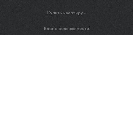
Купить квартиру
Блог о недвижимости
Ремонт
Новости
Контакты
© 2026 PROКвартиры43. Все права защищены.
ООО «ПРОквартиры43» ОГРН 1184350002176 ИНН 4345477095
Обращаем ваше внимание на то, что данный интернет-сайт носит исключительно
информационный характер и ни при каких условиях не является публичной
офертой, определяемой положениями Статьи 437 Гражданского кодекса