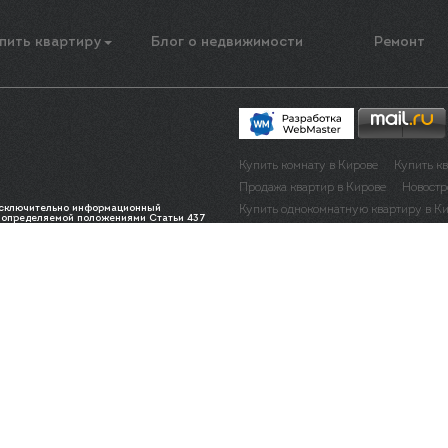
пить квартиру
Блог о недвижимости
Ремонт
Купить комнату в Кирове
Купить к
Продажа квартир в Кирове
Новостр
 исключительно информационный
Купить однокомнатную квартиру в К
, определяемой положениями Статьи 437
обной информации о наличии и
Купить трехкомнатную квартиру в Ки
тесь к менеджерам по телефону: 450-420
Купить квартиру в рассрочку в Киров
Помощь в оформлении и получении и
Инвестирование в недвижимость в Ки
Купить квартиру в центре в Кирове
Купить квартиру ОЦМ в Кирове
Куп
Купить квартиру юзр в Кирове
Куп
Купить квартиру зональный в Кирове