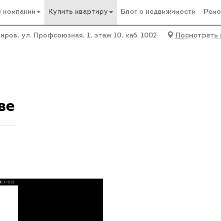
 компании
Купить квартиру
Блог о недвижимости
Ремо
Киров, ул. Профсоюзная, 1, этаж 10, каб. 1002
Посмотреть 
е
ул. Боровая ул., 24к2
ве