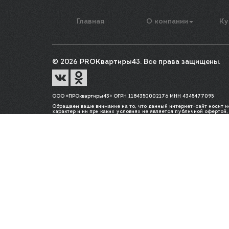
Главная
О компании
Ку
© 2026 PROКвартиры43. Все права защищены.
ООО «ПРОквартиры43» ОГРН 1184350002176 ИНН 4345477095
Обращаем ваше внимание на то, что данный интернет-сайт носит
характер и ни при каких условиях не является публичной офертой
Гражданского кодекса Российской Федерации. Для получения подр
стоимости указанных товаров и (или) услуг, пожалуйста, обращай