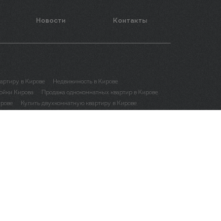
Новости
Контакты
вартиру в Кирове
Недвижимость в Кирове
ойки Кирова
Продажа однокомнатных квартир в Кирове
ирове
Купить двухкомнатную квартиру в Кирове
рове
Квартира в рассрочку в Кирове
е
Квартиры от застройщика в Кирове
потеки в Кирове
рове
Купить квартиру в чистых прудах в Кирове
Купить квартиру на филейке в Кирове
ить квартиру у дворца пионеров в Кирове
ить квартиру дружба в Кирове
Купить квартиру солнечный берег в Кирове